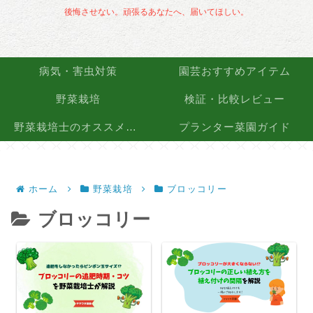
後悔させない。頑張るあなたへ、届いてほしい。
病気・害虫対策
園芸おすすめアイテム
野菜栽培
検証・比較レビュー
野菜栽培士のオススメ品種
プランター菜園ガイド
ホーム
野菜栽培
ブロッコリー
ブロッコリー