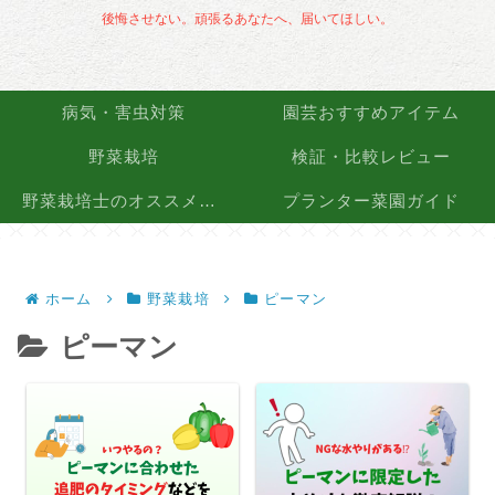
後悔させない。頑張るあなたへ、届いてほしい。
病気・害虫対策
園芸おすすめアイテム
野菜栽培
検証・比較レビュー
野菜栽培士のオススメ品種
プランター菜園ガイド
ホーム
野菜栽培
ピーマン
ピーマン