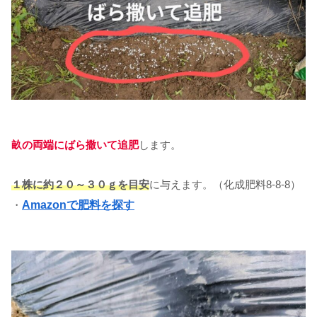
畝の両端にばら撒いて追肥
します。
１株に約２０～３０ｇを目安
に与えます。（化成肥料8-8-8）
・
Amazonで肥料を探す