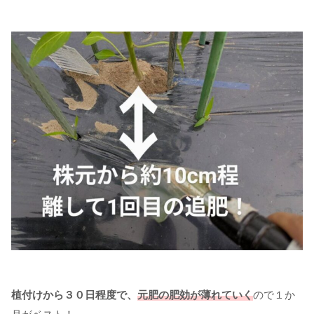
植付けから３０日程度で、
元肥の肥効が薄れていく
ので１か