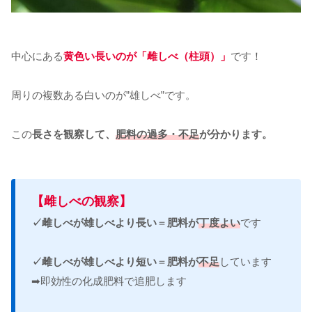
中心にある
黄色い長いのが「雌しべ（柱頭）」
です！
周りの複数ある白いのが”雄しべ”です。
この
長さを観察して、
肥料の過多・不足
が分かります。
【雌しべの観察】
✓雌しべが雄しべより長い
＝
肥料が
丁度よい
です
✓雌しべが雄しべより短い
＝
肥料が
不足
しています
➡即効性の化成肥料で追肥します