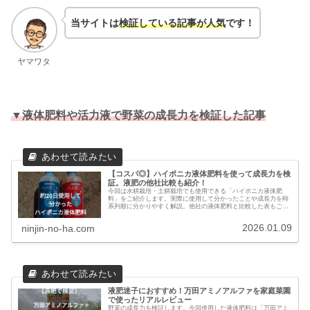
当サイトは
検証している記事が人気
です！
ヤマワタ
▼液体肥料や活力液で野菜の成長力を検証した記事
【コスパ◎】ハイポニカ液体肥料を使って成長力を検
証。液肥の他社比較も紹介！
今回は水耕栽培・土耕栽培でも使用できる「ハイポニカ液体肥
料」をご紹介します。実際に使用して分かったことや成長力を時
系列順に分かりやすく解説。他社の液体肥料と比較した表もご紹
介します。ぜひ最後までご覧ください。
2026.01.09
ninjin-no-ha.com
液肥迷子におすすめ！万田アミノアルファを家庭菜園
で使ったリアルレビュー
野菜の成長力を検証します。今回使用した液体肥料は「万田アミ