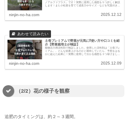
ノアルファプラス」です！実際に使用した感想を５つ詳しく解説
します！また小松菜を育てて成長力やサイズ・などを写真付きで
詳しく解説。ぜひ最後までご覧ください！
2025.12.12
ninjin-no-ha.com
土母プレミアムで野菜が元気に⁉使い方や口コミを紹
介【野菜栽培士が検証】
植物活力用活性剤で検証しました。使用した活性剤は「土母プレ
ミアム」。どんな効果上がるのかと期待していたら、予想をはる
かに超えた結果に！実際に使用して分かる感想を３つ挙げまし
た。ぜひ最後までご覧ください！
2025.12.09
ninjin-no-ha.com
（2/2）花の様子を観察
追肥のタイミングは、約２～３週間。