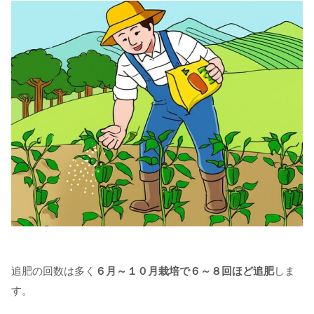
追肥の回数は多く
６月～１０月栽培で６～８回ほど追肥
しま
す。