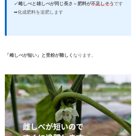
✓雌しべと雄しべが同じ長さ
＝
肥料が
不足しそう
です
➡化成肥料を追肥します
「雌しべが短い」と受粉が難しく
なります。