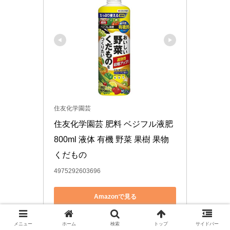
住友化学園芸
住友化学園芸 肥料 ベジフル液肥
800ml 液体 有機 野菜 果樹 果物 
くだもの
4975292603696
Amazonで見る
楽天市場で見る
メニュー
ホーム
検索
トップ
サイドバー