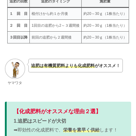
追肥の回数
追肥のタイミング
施肥量
１ 回 目
植付けから約１か月後
約20～30ｇ（1株当たり）
２ 回 目
1回目の追肥から2～３週間後
約20～30ｇ（1株当たり）
３回目以降
前回の追肥から２週間後
約20～30ｇ（1株当たり）
追肥は有機質肥料よりも化成肥料
がオススメ！
ヤマワタ
【化成肥料がオススメな理由２選】
1.追肥はスピードが大切
➡即効性の化成肥料で、
栄養を素早く供給
します！