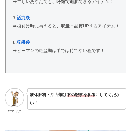
➡忙しいあなたでも、
時短で追肥
できるアイテム！
7.
活力液
➡植付け時に与えると、
収量・品質UP
するアイテム！
8.
収穫袋
➡ピーマンの最盛期は手では持てない程です！
液体肥料・活力剤は
下の記事を参考
にしてくださ
い！
ヤマワタ