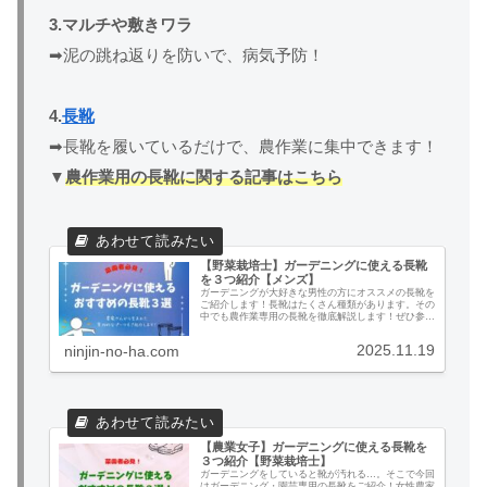
3.マルチや敷きワラ
➡泥の跳ね返りを防いで、病気予防！
4.
長靴
➡長靴を履いているだけで、農作業に集中できます！
▼
農作業用の長靴に関する記事はこちら
【野菜栽培士】ガーデニングに使える長靴
を３つ紹介【メンズ】
ガーデニングが大好きな男性の方にオススメの長靴を
ご紹介します！長靴はたくさん種類があります。その
中でも農作業専用の長靴を徹底解説します！ぜひ参考
にしてみてください！
2025.11.19
ninjin-no-ha.com
【農業女子】ガーデニングに使える長靴を
３つ紹介【野菜栽培士】
ガーデニングをしていると靴が汚れる…。そこで今回
はガーデニング・園芸専用の長靴をご紹介！女性農家