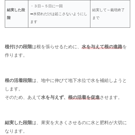
・３日～５日に一回
結実した段
結実して～栽培終了
➡水切れだけは起こさないようにし
階
まで
ます
植付けの段階
は根を張らせるために、
水を与えて根の進路
を
作ります。
根の活着段階
は、地中に伸びて地下水位で水を補給しようと
します。
そのため、あえて
水を与えず、
根の活着を促進
させます。
結実した段階
は、果実を大きくさせるのに水と肥料が大切に
なります。