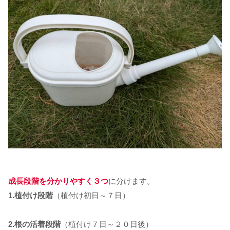
成長段階を分かりやすく３つ
に分けます。
1.植付け段階
（植付け初日～７日）
2.根の活着段階
（植付け７日～２０日後）