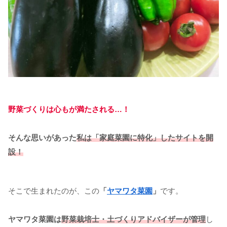
野菜づくりは心もが満たされる…！
そんな思いがあった
私は「家庭菜園に特化」したサイトを開
設！
そこで生まれたのが、この
「
ヤマワタ菜園
」
です。
ヤマワタ菜園は
野菜栽培士・土づくりアドバイザーが管理
し