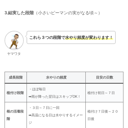
3.結実した段階
（小さいピーマンの実がなる頃～）
これら３つの段階で
水やり頻度が変わります！
ヤマワタ
成長段階
水やりの頻度
目安の日数
・ほぼ毎日
植付け段階
植付け初日～７日
➡雨が降った翌日はスキップOK！
・３日～７日に一回
根の活着段
植付け７日後～２０
➡高温になる日は水やりするイメー
階
日後
ジ