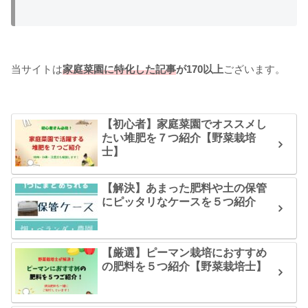
当サイトは
家庭菜園に特化した記事
が170以上
ございます。
【初心者】家庭菜園でオススメし
たい堆肥を７つ紹介【野菜栽培
士】
【解決】あまった肥料や土の保管
にピッタリなケースを５つ紹介
【厳選】ピーマン栽培におすすめ
の肥料を５つ紹介【野菜栽培士】