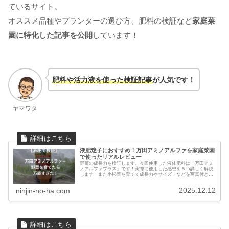
ているサイト。
オススメ品種やプランターの選び方、肥料の検証など
家庭菜
園に特化した記事を公開
しています！
肥料や活力液を使った検証記事
が人気です！
ヤマワタ
液肥迷子におすすめ！万田アミノアルファを家庭菜園
で使ったリアルレビュー
野菜の成長力を検証します。今回使用した液体肥料は「万田アミ
ノアルファプラス」です！実際に使用した感想を５つ詳しく解説
します！また小松菜を育てて成長力やサイズ・などを写真付きで
詳しく解説。ぜひ最後までご覧ください！
2025.12.12
ninjin-no-ha.com