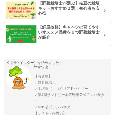
【野菜栽培士が選ぶ】枝豆の栽培
キットおすすめ２選！初心者も安
心◎
【鮮度抜群】キャベツの育てやす
いオススメ品種を６つ野菜栽培士
が紹介
X（旧ツイッター）を始めました！
ヤマワタ
【有資格】
✓野菜栽培士
✓土壌医（土づくりアドバイザー）
✓第4期サントリー本気野菜公式アンバサダ
ー
✓NNS公式アンバサダー
【サイトへの思い】