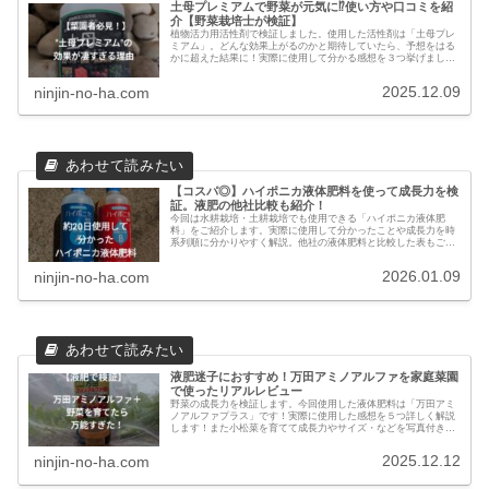
土母プレミアムで野菜が元気に⁉使い方や口コミを紹
介【野菜栽培士が検証】
植物活力用活性剤で検証しました。使用した活性剤は「土母プレ
ミアム」。どんな効果上がるのかと期待していたら、予想をはる
かに超えた結果に！実際に使用して分かる感想を３つ挙げまし
た。ぜひ最後までご覧ください！
2025.12.09
ninjin-no-ha.com
【コスパ◎】ハイポニカ液体肥料を使って成長力を検
証。液肥の他社比較も紹介！
今回は水耕栽培・土耕栽培でも使用できる「ハイポニカ液体肥
料」をご紹介します。実際に使用して分かったことや成長力を時
系列順に分かりやすく解説。他社の液体肥料と比較した表もご紹
介します。ぜひ最後までご覧ください。
2026.01.09
ninjin-no-ha.com
液肥迷子におすすめ！万田アミノアルファを家庭菜園
で使ったリアルレビュー
野菜の成長力を検証します。今回使用した液体肥料は「万田アミ
ノアルファプラス」です！実際に使用した感想を５つ詳しく解説
します！また小松菜を育てて成長力やサイズ・などを写真付きで
詳しく解説。ぜひ最後までご覧ください！
2025.12.12
ninjin-no-ha.com