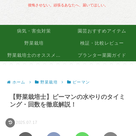
後悔させない。頑張るあなたへ、届いてほしい。
病気・害虫対策
園芸おすすめアイテム
野菜栽培
検証・比較レビュー
野菜栽培士のオススメ品種
プランター菜園ガイド
ホーム
野菜栽培
ピーマン
【野菜栽培士】ピーマンの水やりのタイミ
ング・回数を徹底解説！
2025.07.17