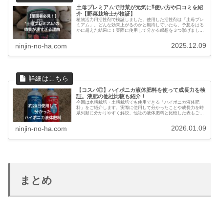
土母プレミアムで野菜が元気に⁉使い方や口コミを紹
介【野菜栽培士が検証】
植物活力用活性剤で検証しました。使用した活性剤は「土母プレ
ミアム」。どんな効果上がるのかと期待していたら、予想をはる
かに超えた結果に！実際に使用して分かる感想を３つ挙げまし
た。ぜひ最後までご覧ください！
2025.12.09
ninjin-no-ha.com
【コスパ◎】ハイポニカ液体肥料を使って成長力を検
証。液肥の他社比較も紹介！
今回は水耕栽培・土耕栽培でも使用できる「ハイポニカ液体肥
料」をご紹介します。実際に使用して分かったことや成長力を時
系列順に分かりやすく解説。他社の液体肥料と比較した表もご紹
介します。ぜひ最後までご覧ください。
2026.01.09
ninjin-no-ha.com
まとめ