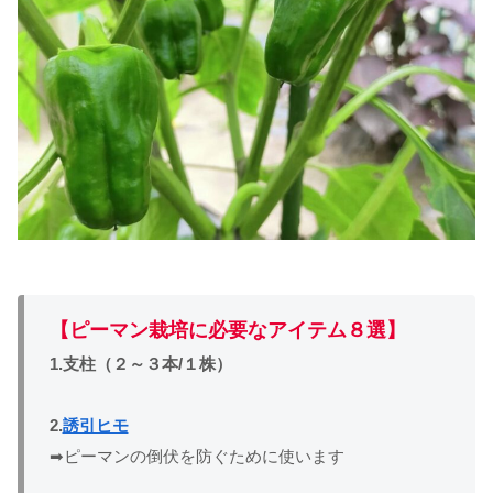
【ピーマン栽培に必要なアイテム８選】
1.支柱（２～３本/１株）
2.
誘引ヒモ
➡ピーマンの倒伏を防ぐために使います