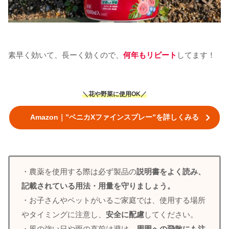
素早く効いて、長ーく効くので、
何年もリピート
してます！
＼花や野菜に使用OK／
Amazon｜”ベニカXファインスプレー”を詳しくみる
・農薬を使用する際は必ず製品の
説明書をよく読み、
記載されている用法・用量を守りましょう。
・お子さんやペットがいるご家庭では、使用する場所
やタイミングに注意し、
安全に配慮
してください。
・風の強い日や雨の直前は避け、
周囲への飛散にも注