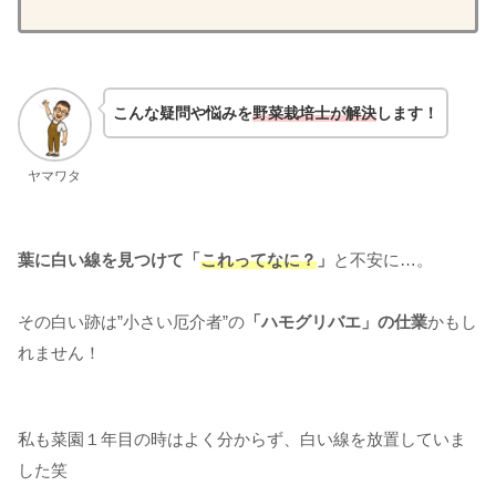
こんな疑問や悩みを
野菜栽培士が解決
します！
ヤマワタ
葉に白い線を見つけて「
これってなに？
」
と不安に…。
その白い跡は”小さい厄介者”の
「ハモグリバエ」の仕業
かもし
れません！
私も菜園１年目の時はよく分からず、白い線を放置していま
した笑