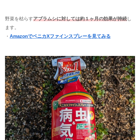
野菜を枯らす
アブラムシに対しては約１ヶ月の効果が持続
し
ます。
・
AmazonでベニカXファインスプレーを見てみる