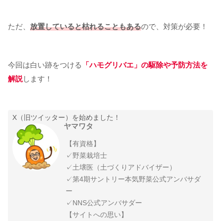
ただ、
放置していると枯れることもある
ので、対策が必要！
今回は白い跡をつける
「ハモグリバエ」の駆除や予防方法を
解説
します！
X（旧ツイッター）を始めました！
ヤマワタ
【有資格】
✓野菜栽培士
✓土壌医（土づくりアドバイザー）
✓第4期サントリー本気野菜公式アンバサダ
ー
✓NNS公式アンバサダー
【サイトへの思い】