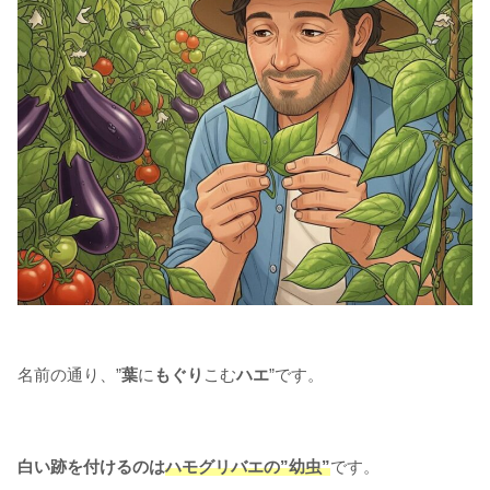
名前の通り、”
葉
に
もぐり
こむ
ハエ
”です。
白い跡を付けるのは
ハモグリバエの”幼虫”
です。