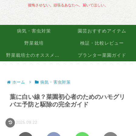
後悔させない。頑張るあなたへ、届いてほしい。
病気・害虫対策
園芸おすすめアイテム
野菜栽培
検証・比較レビュー
野菜栽培士のオススメ品種
プランター菜園ガイド
ホーム
病気・害虫対策
葉に白い線？菜園初心者のためのハモグリ
バエ予防と駆除の完全ガイド
2025.09.22