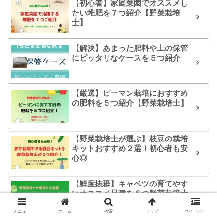
【初心者】家庭菜園でオススメし
たい堆肥を７つ紹介【野菜栽培
士】
【解決】あまった肥料や土の保管
にピッタリなケースを５つ紹介
【厳選】ピーマン栽培におすすめ
の肥料を５つ紹介【野菜栽培士】
【野菜栽培士が選ぶ】枝豆の栽培
キットおすすめ２選！初心者も安
心◎
【鮮度抜群】キャベツの育てやす
いオススメ品種を６つ野菜栽培士
が紹介
メニュー
ホーム
検索
トップ
サイドバー