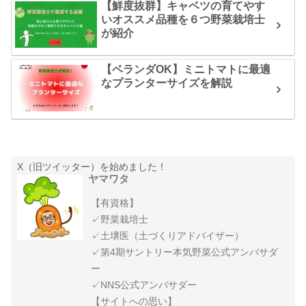
【鮮度抜群】キャベツの育てやす
いオススメ品種を６つ野菜栽培士
が紹介
【ベランダOK】ミニトマトに最適
なプランターサイズを解説
X（旧ツイッター）を始めました！
ヤマワタ
【有資格】
✓野菜栽培士
✓土壌医（土づくりアドバイザー）
✓第4期サントリー本気野菜公式アンバサダ
ー
✓NNS公式アンバサダー
【サイトへの思い】