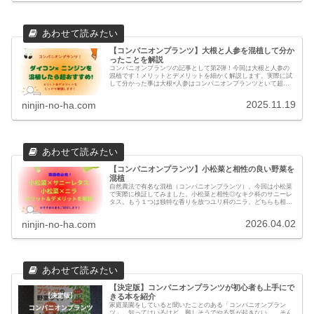
【コンパニオンプランツ】大根と人参を混植して分か
ったことを解説
コンパニオンプランツの記事として第2弾！今回は大根と人参の
混植です！メリットとデメリットを細かく解説します。実際に試
して分かった事は大根×人参はコンパニオンプランツといて超オ
ススメです！
2025.11.19
ninjin-no-ha.com
【コンパニオンプランツ】小松菜と相性の良い野菜を
混植
自然農法で有名な混植（コンパニオンプランツ）。今回は小松菜
で実際に検証してみました。小松菜と相性◎なキク科のサニーレ
タス。もう１つは独特な香りを放つユリ科のニラ。どちらも相性
は良いのですが、私が選んだのは…
2026.04.02
ninjin-no-ha.com
【決定版】コンパニオンプランツが初心者も上手にで
きる本を紹介
家庭菜園をしていると聞いたことのある「コンパニオンプラン
ツ」。知ってはいるけど、難しそうでやる気が起きない…。そん