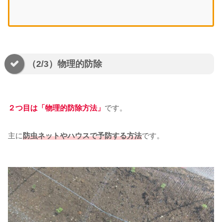
（2/3）物理的防除
２つ目は「物理的防除方法」
です。
主に
防虫ネットやハウスで予防する方法
です。