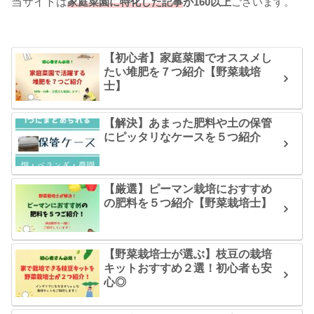
当サイトは
家庭菜園に特化した記事
が160以上
ございます。
【初心者】家庭菜園でオススメし
たい堆肥を７つ紹介【野菜栽培
士】
【解決】あまった肥料や土の保管
にピッタリなケースを５つ紹介
【厳選】ピーマン栽培におすすめ
の肥料を５つ紹介【野菜栽培士】
【野菜栽培士が選ぶ】枝豆の栽培
キットおすすめ２選！初心者も安
心◎