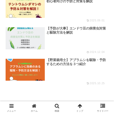
初心者向けの予防と対策を解説
2025.09.01
【予防が大事】エンドウ豆の病害虫対策
と駆除方法を解説
2024.12.04
【野菜栽培士】アブラムシを駆除・予防
するための方法を３つ紹介
2025.10.25
スポンサーリンク
メニュー
ホーム
検索
トップ
サイドバー