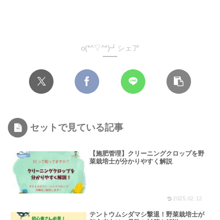
o(*^▽^*)┛シェア
セットで見ている記事
【施肥管理】クリーニングクロップを野
菜栽培士が分かりやすく解説
2025.02.12
テントウムシダマシ撃退！野菜栽培士が