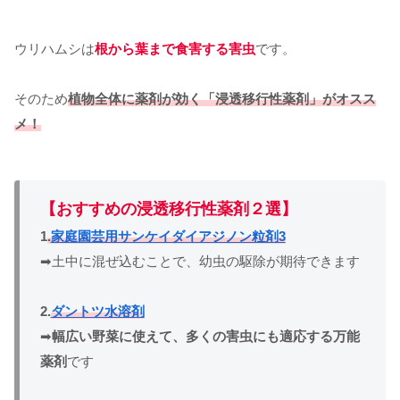
ウリハムシは
根から葉まで食害する害虫
です。
そのため
植物
全体に薬剤が効く「浸透移行性薬剤」がオスス
メ！
【おすすめの浸透移行性薬剤２選】
1
.
家庭園芸用サンケイダイアジノン粒剤3
➡土中に混ぜ込むことで、幼虫の駆除が期待できます
2.
ダントツ水溶剤
➡
幅広い野菜に使えて、多くの害虫にも適応する万能
薬剤
です