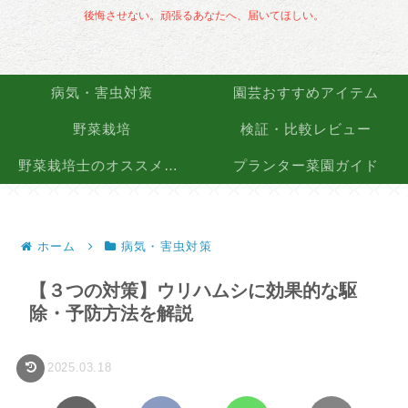
後悔させない。頑張るあなたへ、届いてほしい。
病気・害虫対策
園芸おすすめアイテム
野菜栽培
検証・比較レビュー
野菜栽培士のオススメ品種
プランター菜園ガイド
ホーム
病気・害虫対策
【３つの対策】ウリハムシに効果的な駆
除・予防方法を解説
2025.03.18