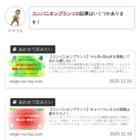
コンパニオンプランツの記事
はいくつかありま
す！
ヤマワタ
【コンパニオンプランツ】そら豆×玉ねぎを混植して
みたら損しない！
どちらの野菜も冬の厳寒期を超える必要がある野菜…。そんなそ
ら豆と玉ねぎの相性は抜群でした！実際にコンパニオンプランツ
して感じたことやメリットを４つ解説します！さらに参考にした
本が０円で読めるチャンスも一緒にご紹介します！
2025.12.10
ninjin-no-ha.com
【コンパニオンプランツ】キャベツ×レタスの混植は
超オススメ！
コンパニオンプランツ！今までたくさんの種類の組合せで検証し
ました。今回の「キャベツ×レタス」は個人的に超オススメのコ
ンパニオンプランツです。メリットやデメリットを詳しく解説し
ています。ぜひ最後までご覧ください！
2025.11.19
ninjin-no-ha.com