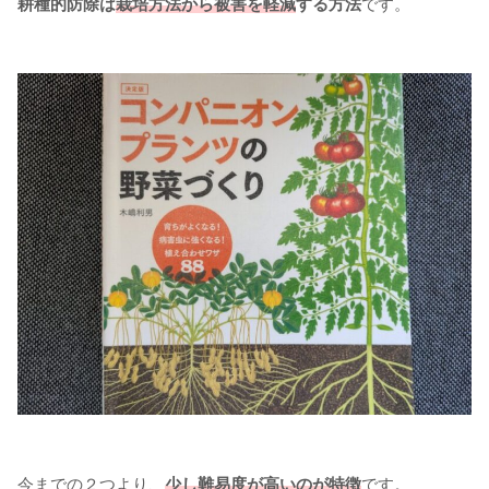
耕種的防除は
栽培方法から被害を軽減
する方法
です。
今までの２つより、
少し難易度が高いのが特徴
です。