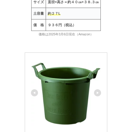
サイズ
直径×高さ＝約４０㎝×３８.３㎝
土容量
約２７L
価 格
９３６円（税込）
価格は2025年3月6日現在（Amazon）