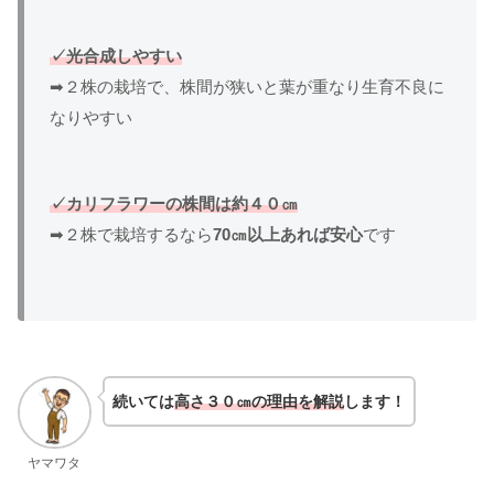
✓光合成しやすい
➡２株の栽培で、株間が狭いと葉が重なり生育不良に
なりやすい
✓カリフラワーの株間は約４０㎝
➡２株で栽培するなら
70㎝以上あれば安心
です
続いては
高さ３０㎝の理由を解説
します！
ヤマワタ