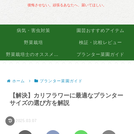
後悔させない。頑張るあなたへ、届いてほしい。
病気・害虫対策
園芸おすすめアイテム
野菜栽培
検証・比較レビュー
野菜栽培士のオススメ品種
プランター菜園ガイド
ホーム
プランター菜園ガイド
【解決】カリフラワーに最適なプランター
サイズの選び方を解説
2025.03.07