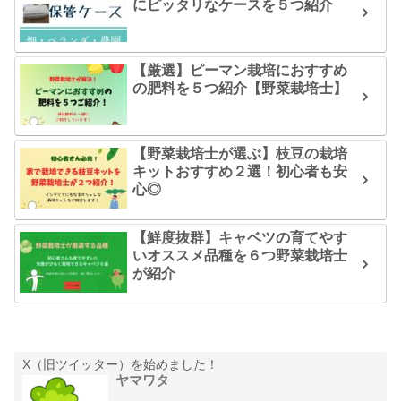
にピッタリなケースを５つ紹介
【厳選】ピーマン栽培におすすめ
の肥料を５つ紹介【野菜栽培士】
【野菜栽培士が選ぶ】枝豆の栽培
キットおすすめ２選！初心者も安
心◎
【鮮度抜群】キャベツの育てやす
いオススメ品種を６つ野菜栽培士
が紹介
X（旧ツイッター）を始めました！
ヤマワタ