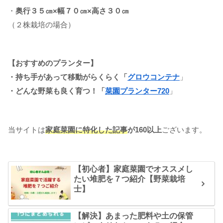
・
奥行３５㎝×幅７０㎝×高さ３０㎝
（２株栽培の場合）
【おすすめのプランター】
・持ち手があって移動がらくらく「
グロウコンテナ
」
・どんな野菜も良く育つ！「
菜園プランター720
」
当サイトは
家庭菜園に特化した記事
が160以上
ございます。
【初心者】家庭菜園でオススメし
たい堆肥を７つ紹介【野菜栽培
士】
【解決】あまった肥料や土の保管