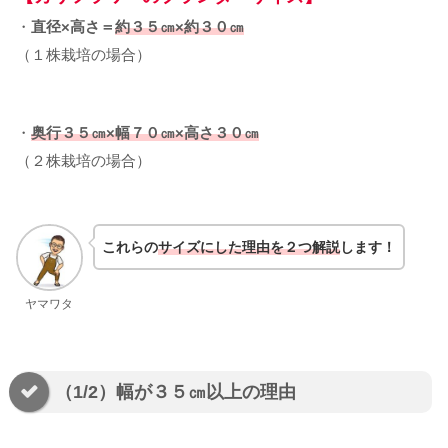
・
直径×高さ＝
約３５㎝×約３０㎝
（１株栽培の場合）
・
奥行３５㎝×幅７０㎝×高さ３０㎝
（２株栽培の場合）
これらの
サイズにした理由を２つ解説
します！
ヤマワタ
（1/2）幅が３５㎝以上の理由