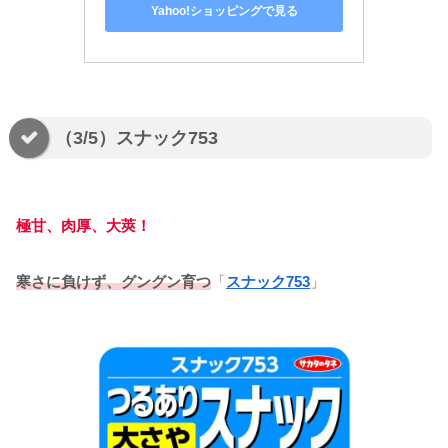
Yahoo!ショッピングで見る
（3/5）スナック753
極甘、肉厚、大莢！
寒さに負けず、グングン育つ
「
スナック753
」