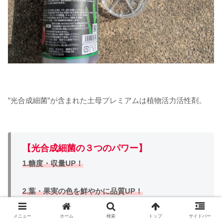
”光合成細菌”が含まれた土母プレミアムは植物活力活性剤。
【光合成細菌の３つのパワー】
1.糖度・収量UP！
2.葉・果実の色を鮮やかに品質UP！
メニュー
ホーム
検索
トップ
サイドバー
3.病害の抑制効果