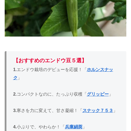
【おすすめのエンドウ豆５選】
1.
エンドウ栽培のデビューを応援！「
ホルンスナッ
ク
」
2.
コンパクトなのに、たっぷり収穫「
グリッピー
」
3.
寒さを力に変えて、甘さ凝縮！「
スナック７５３
」
4.
小ぶりで、やわらか！「
兵庫絹莢
」