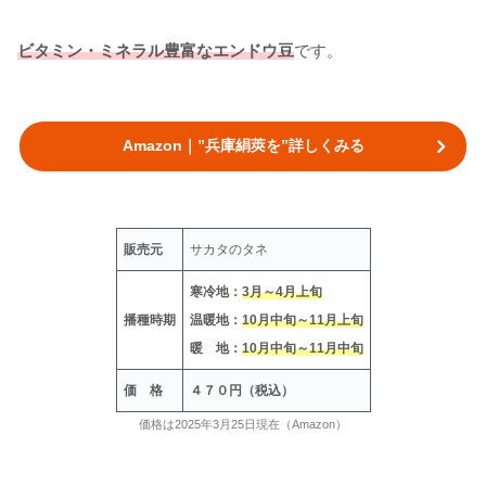
ビタミン・ミネラル豊富なエンドウ豆
です。
Amazon｜”兵庫絹莢を”詳しくみる
販売元
サカタのタネ
寒冷地：
3月～4月上旬
播種時期
温暖地：
10月中旬～11月上旬
暖 地：
10月中旬～11月中旬
価 格
４７０円（税込）
価格は2025年3月25日現在（Amazon）