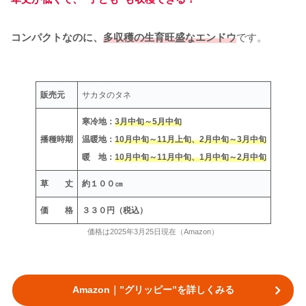
コンパクトなのに、
多収穫の生育旺盛なエンドウ
です。
販売元
サカタのタネ
寒冷地：
3月中旬～5月中旬
播種時期
温暖地：
10月中旬～11月上旬、2月中旬～3月中旬
暖 地：
10月中旬～11月中旬、1月中旬～2月中旬
草 丈
約１００㎝
価 格
３３０円（税込）
価格は2025年3月25日現在（Amazon）
Amazon｜”グリッピー”を詳しくみる