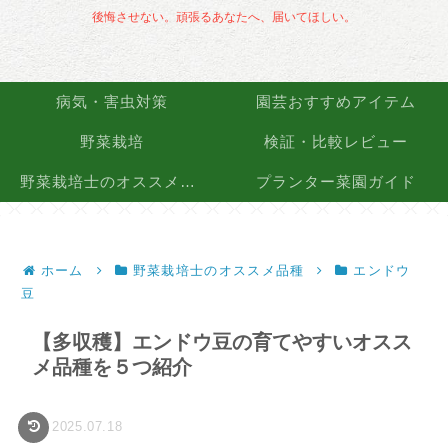
後悔させない。頑張るあなたへ、届いてほしい。
病気・害虫対策
園芸おすすめアイテム
野菜栽培
検証・比較レビュー
野菜栽培士のオススメ品種
プランター菜園ガイド
ホーム
野菜栽培士のオススメ品種
エンドウ
豆
【多収穫】エンドウ豆の育てやすいオスス
メ品種を５つ紹介
2025.07.18