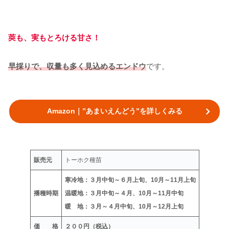
莢も、実もとろける甘さ！
早採りで、収量も多く見込めるエンドウ
です。
Amazon｜”あまいえんどう”を詳しくみる
販売元
トーホク種苗
寒冷地：３月中旬～６月
上旬、10月～11月上旬
播種時期
温暖地：３月中旬～４月、10月～11月中旬
暖 地：３月～４月中旬、10月～12月上旬
価 格
２００円（税込）