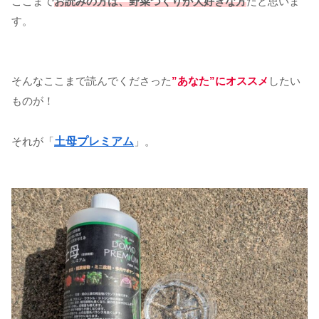
ここまで
お読みの方は、野菜づくりが大好きな方
だと思いま
す。
そんなここまで読んでくださった
”あなた”にオススメ
したい
ものが！
それが「
土母プレミアム
」。