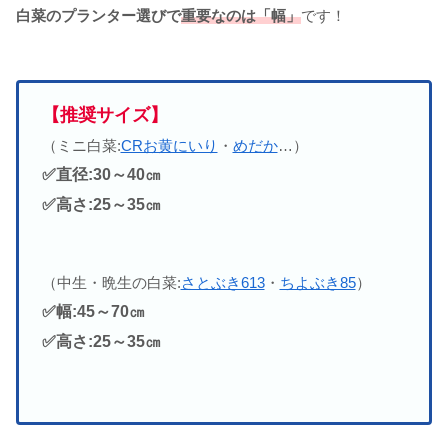
白菜のプランター選びで
重要なのは「幅」
です！
【推奨サイズ】
（ミニ白菜:
CRお黄にいり
・
めだか
…）
✅直径:30～40㎝
✅高さ:25～35㎝
（中生・晩生の白菜:
さとぶき613
・
ちよぶき85
）
✅幅:45～70㎝
✅高さ:25～35㎝