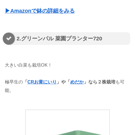
▶Amazonで鉢の詳細をみる
2.グリーンパル 菜園プランター720
大きい白菜も栽培OK！
極早生の
「
CRお黄にいり
」や「
めだか
」なら２株栽培
も可
能。