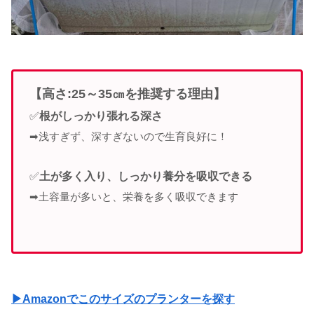
【高さ:25～35㎝を推奨する理由】
✅
根がしっかり張れる深さ
➡浅すぎず、深すぎないので生育良好に！
✅
土が多く入り、しっかり養分を吸収できる
➡土容量が多いと、栄養を多く吸収できます
▶Amazonでこのサイズのプランターを探す