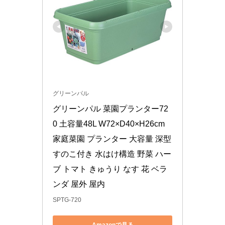
グリーンパル
グリーンパル 菜園プランター72
0 土容量48L W72×D40×H26cm 
家庭菜園 プランター 大容量 深型 
すのこ付き 水はけ構造 野菜 ハー
ブ トマト きゅうり なす 花 ベラ
ンダ 屋外 屋内
SPTG-720