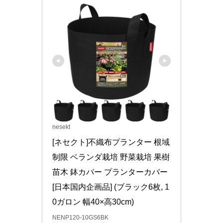
nesekt
[ネセクト]不織布プランター 根域
制限 ベランダ栽培 野菜栽培 果樹
苗木 鉢カバー プランターカバー
[日本国内企画品] (ブラック6枚, 1
0ガロン 幅40×高30cm)
NENP120-10GS6BK