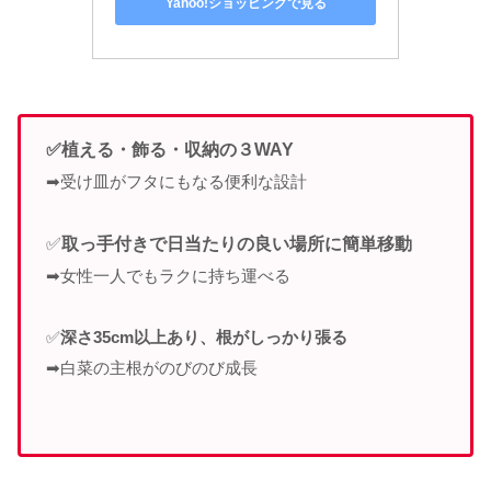
Yahoo!ショッピングで見る
✅植える・飾る・収納の３WAY
➡受け皿がフタにもなる便利な設計
✅
取っ手付きで日当たりの良い場所に簡単移動
➡女性一人でもラクに持ち運べる
✅
深さ35cm以上あり、根がしっかり張る
➡白菜の主根がのびのび成長