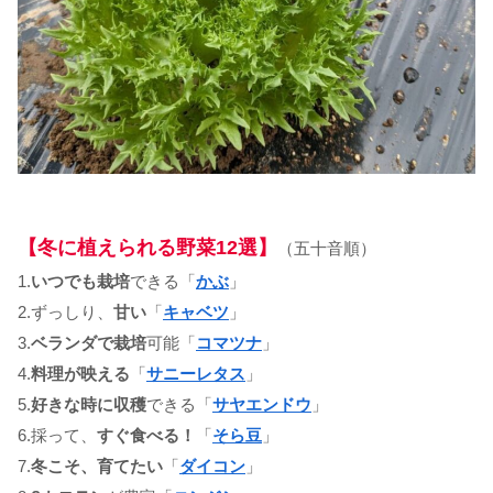
【冬に植えられる野菜12選】
（五十音順）
1.
いつでも栽培
できる「
かぶ
」
2.ずっしり、
甘い
「
キャベツ
」
3.
ベランダで栽培
可能「
コマツナ
」
4.
料理が映える
「
サニーレタス
」
5.
好きな時に収穫
できる「
サヤエンドウ
」
6.採って、
すぐ食べる！
「
そら豆
」
7.
冬こそ、育てたい
「
ダイコン
」