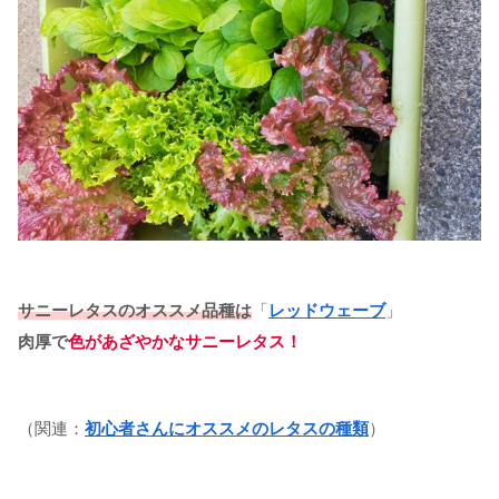
サニーレタスのオススメ品種は
「
レッドウェーブ
」
肉厚で
色があざやかなサニーレタス！
（関連：
初心者さんにオススメのレタスの種類
）