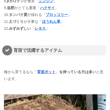
8.
βカロテン
が豊富「
ニンジン
」
9.
追肥
がとても重要「
ハクサイ
」
10.
タンパク質
が採れる「
ブロッコリー
」
11.
土づくり
が大事な「
ほうれん草
」
12.
みずみずしい
「
レタス
」
育苗で活躍するアイテム
種から育てるなら「
育苗ポット
」
を持っている方は多い
と思
います。