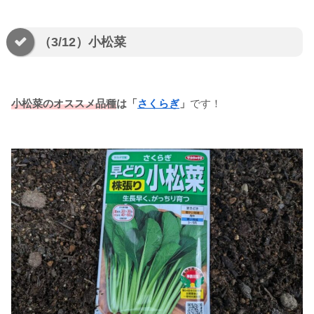
（3/12）小松菜
小松菜のオススメ品種
は
「
さくらぎ
」
です！