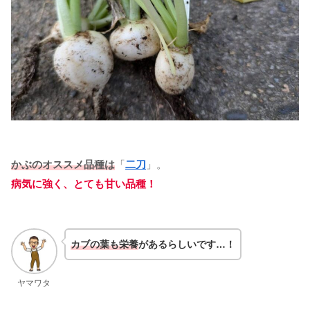
かぶのオススメ品種は
「
二刀
」。
病気に強く、とても甘い品種！
カブの葉も栄養
があるらしいです…！
ヤマワタ