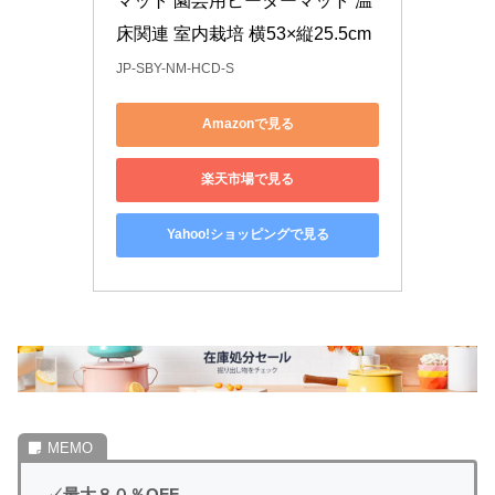
マット 園芸用ヒーターマット 温
床関連 室内栽培 横53×縦25.5cm
JP-SBY-NM-HCD-S
Amazonで見る
楽天市場で見る
Yahoo!ショッピングで見る
✓
最大８０％OFF